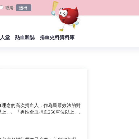
取消
人堂
熱血雜誌
捐血史料資料庫
血理念的高次捐血人，作為民眾效法的對
以上」、「男性全血捐血250單位以上」、