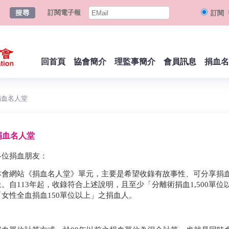
訂閱電子報
訂閱
回首頁
協會簡介
理監事簡介
會員訊息
捐血名
血名人堂
捐血名人堂
各位捐血朋友：
本會網站《捐血名人堂》單元，主要是希望收錄有故事性、可分享捐
象。自113年起，收錄符合上述說明，且至少「分離術捐血1,500單位
「女性全血捐血150單位以上」之捐血人。