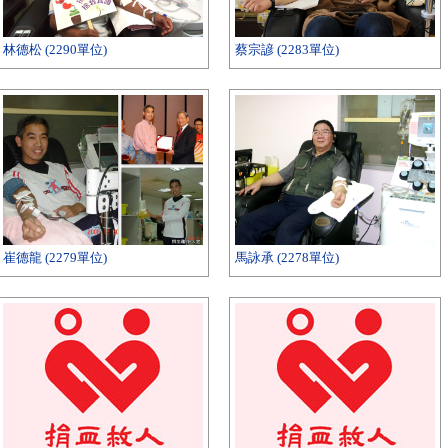
林德松 (2290單位)
蔡宗諺 (2283單位)
崔德龍 (2279單位)
馬詠承 (2278單位)