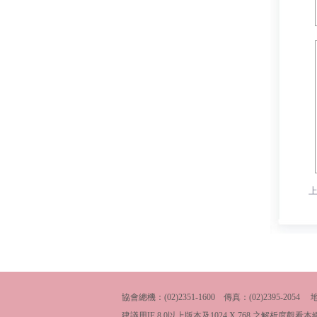
旋 (2309單位)
林原良 (2307單位)
祥 (2304單位)
張永森 (2304單位)
協會總機：(02)2351-1600 傳真：(02)2395-
建議用IE 8.0以上版本及1024 X 768 之解析度觀