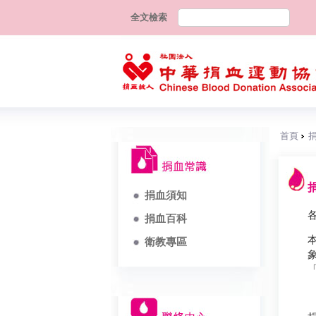
全文檢索
首頁
捐
捐血須知
捐血百科
衛教專區