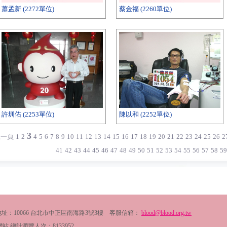
蕭孟新 (2272單位)
蔡金福 (2260單位)
許圳佑 (2253單位)
陳以和 (2252單位)
3
上一頁
1
2
4
5
6
7
8
9
10
11
12
13
14
15
16
17
18
19
20
21
22
23
24
25
26
2
41
42
43
44
45
46
47
48
49
50
51
52
53
54
55
56
57
58
59
2054 地址：10066 台北市中正區南海路3號3樓 客服信箱：
blood@blood.org.tw
看本網站 總計瀏覽人次：
8133952