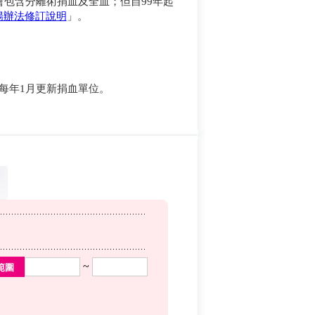
會包含分離術捐血及全血；但自99年起
揚辦法修訂說明
」。
於每年1月更新捐血單位。
。
~
範圍