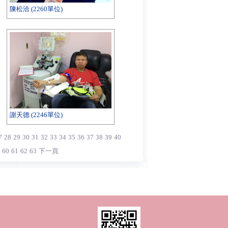
陳松洽 (2260單位)
蔣志杰 (2199單位)
謝天德 (2246單位)
伍光萍 (2188單位)
7
28
29
30
31
32
33
34
35
36
37
38
39
40
60
61
62
63
下一頁