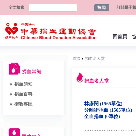
全文檢索
訂閱電子
回首頁
首頁
捐血名人堂
捐血名人堂
捐血須知
捐血百科
林彥閔 (1565單位)
衛教專區
分離術捐血 (1565單位)
全血捐血 (0單位)