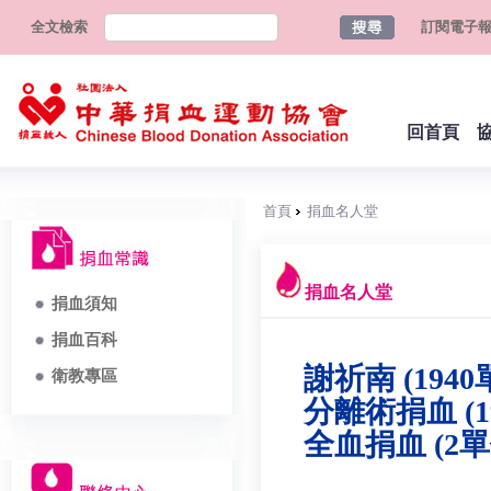
全文檢索
訂閱電子
回首頁
首頁
捐血名人堂
捐血名人堂
捐血須知
捐血百科
謝祈南 (1940
衛教專區
分離術捐血 (1
全血捐血 (2單