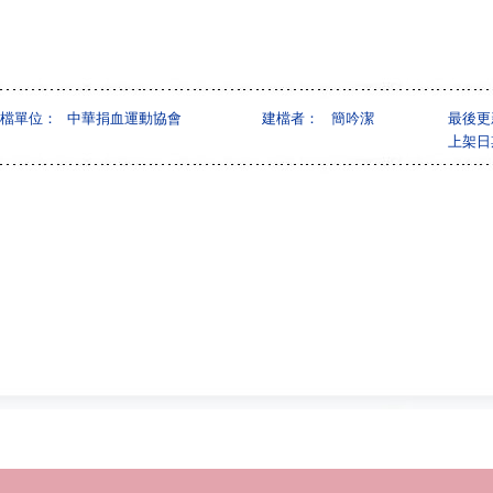
檔單位：
中華捐血運動協會
建檔者：
簡吟潔
最後更
上架日