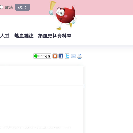
取消
人堂
熱血雜誌
捐血史料資料庫