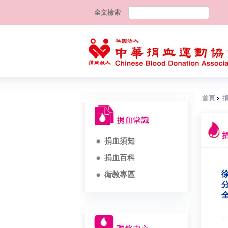
全文檢索
首頁
捐血須知
捐血百科
徐
衛教專區
分
全