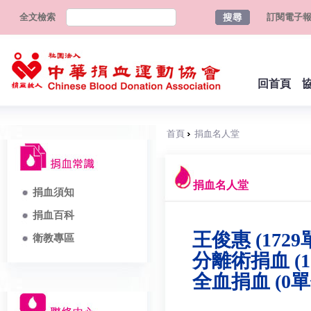
全文檢索
訂閱電子
回首頁
首頁
捐血名人堂
捐血名人堂
捐血須知
捐血百科
王俊惠 (1729
衛教專區
分離術捐血 (1
全血捐血 (0單