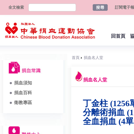
全文檢索
訂閱電子
回首頁
首頁
捐血名人堂
捐血名人堂
捐血須知
捐血百科
丁金柱 (1256
衛教專區
分離術捐血 (1
全血捐血 (4單