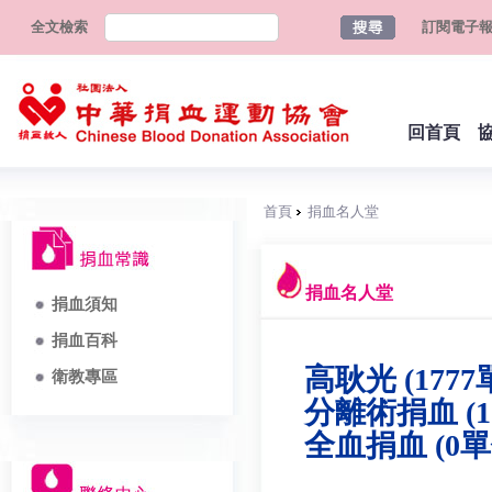
全文檢索
訂閱電子
回首頁
首頁
捐血名人堂
捐血名人堂
捐血須知
捐血百科
高耿光 (1777
衛教專區
分離術捐血 (1
全血捐血 (0單