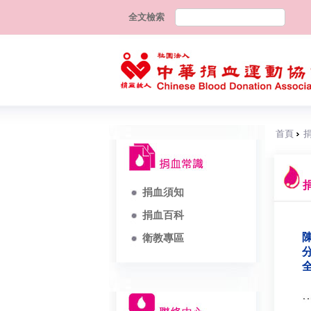
全文檢索
首頁
捐血須知
捐血百科
陳
衛教專區
分
全