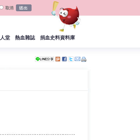
取消
人堂
熱血雜誌
捐血史料資料庫