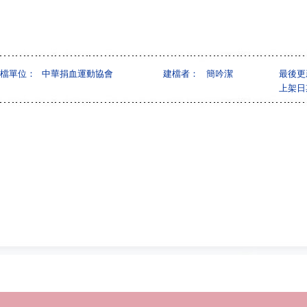
檔單位：
中華捐血運動協會
建檔者：
簡吟潔
最後更
上架日