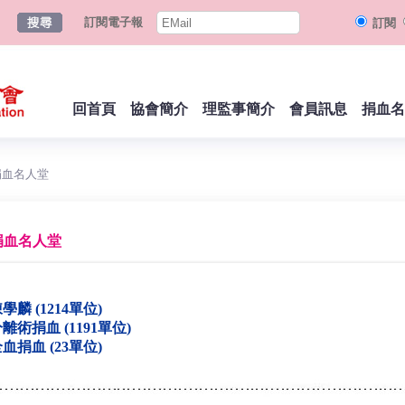
訂閱電子報
訂閱
回首頁
協會簡介
理監事簡介
會員訊息
捐血名
捐血名人堂
捐血名人堂
學麟 (1214單位)
離術捐血 (1191單位)
血捐血 (23單位)