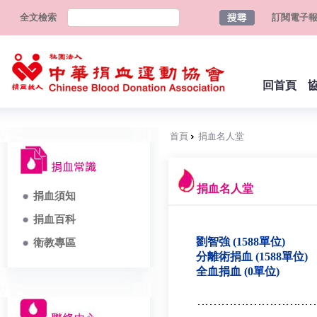
全文檢索
訂閱電子
回首頁
首頁
捐血名人堂
捐血名人堂
捐血須知
捐血百科
劉智強 (1588單位)
衛教專區
分離術捐血 (1588單位)
全血捐血 (0單位)