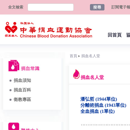
全文檢索
訂閱電子
回首頁
首頁
捐血名人堂
捐血名人堂
捐血須知
捐血百科
潘弘哲 (1944單位)
衛教專區
分離術捐血 (1943單位)
全血捐血 (1單位)