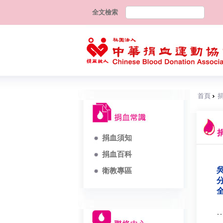
全文檢索
首頁
捐血須知
捐血百科
吳
衛教專區
分
全