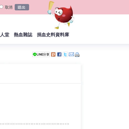
取消
人堂
熱血雜誌
捐血史料資料庫