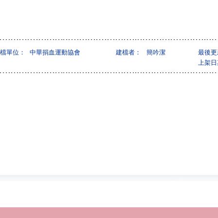
檔單位：
中華捐血運動協會
建檔者：
簡吟潔
最後更
上架日