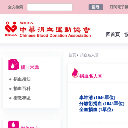
全文檢索
訂閱電子
回首頁
首頁
捐血名人堂
捐血名人堂
捐血須知
捐血百科
李坤清 (1046單位)
衛教專區
分離術捐血 (1045單位)
全血捐血 (1單位)