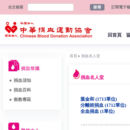
全文檢索
訂閱電子
回首頁
首頁
捐血名人堂
捐血名人堂
捐血須知
捐血百科
葉金和 (1713單位)
衛教專區
分離術捐血 (1712單位)
全血捐血 (1單位)