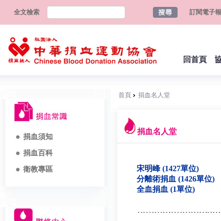
全文檢索
訂閱電子
回首頁
首頁
捐血名人堂
捐血名人堂
捐血須知
捐血百科
宋明峰 (1427單位)
衛教專區
分離術捐血 (1426單位)
全血捐血 (1單位)