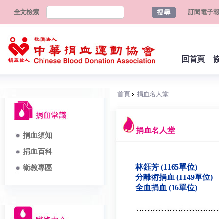
全文檢索
訂閱電子
回首頁
首頁
捐血名人堂
捐血名人堂
捐血須知
捐血百科
林鈺芳 (1165單位)
衛教專區
分離術捐血 (1149單位)
全血捐血 (16單位)