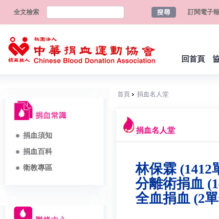
全文檢索
訂閱電子
回首頁
首頁
捐血名人堂
捐血名人堂
捐血須知
捐血百科
林保霖 (1412
衛教專區
分離術捐血 (1
全血捐血 (2單