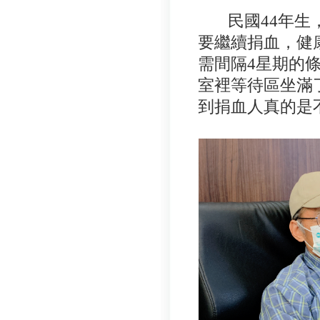
民國44年生，
要繼續捐血，健
需間隔4星期的
室裡等待區坐滿
到捐血人真的是