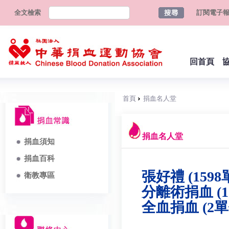
全文檢索
訂閱電子
回首頁
首頁
捐血名人堂
捐血名人堂
捐血須知
捐血百科
張好禮 (1598
衛教專區
分離術捐血 (1
全血捐血 (2單