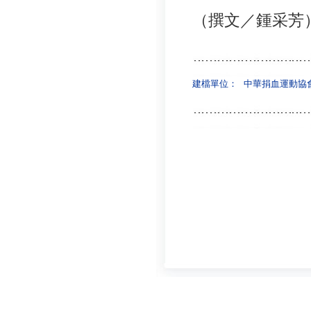
（撰文／鍾采芳
建檔單位：
中華捐血運動協