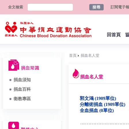
全文檢索
訂閱電子
回首頁
首頁
捐血名人堂
捐血名人堂
捐血須知
捐血百科
郭文鴻 (1909單位)
衛教專區
分離術捐血 (1909單位)
全血捐血 (0單位)