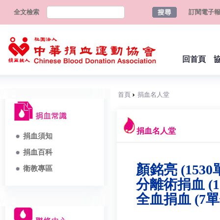
全文檢索
訂閱電子
回首頁
首頁
捐血名人堂
捐血名人堂
捐血須知
捐血百科
顏銘亮 (1530
衛教專區
分離術捐血 (1
全血捐血 (7單