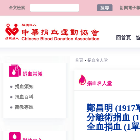
全文檢索
訂閱電子
回首頁
首頁
捐血名人堂
捐血名人堂
捐血須知
捐血百科
鄭昌明 (1917
衛教專區
分離術捐血 (1
全血捐血 (1單