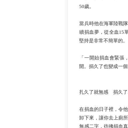
50歲。
當兵時他在海軍陸戰
續捐血夢，從全血15
堅持是非常不簡單的。
「一開始捐血會緊張
開。捐久了也變成一個
扎久了就無感 捐久了
在捐血的日子裡，令
卸下來，讓你去上廁
無感二字，彷彿捐血