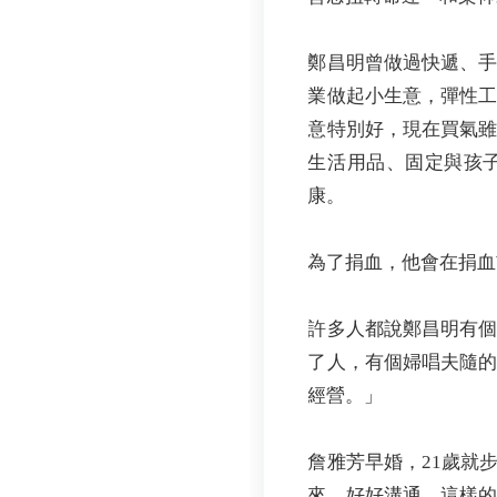
鄭昌明曾做過快遞、
業做起小生意，彈性
意特別好，現在買氣
生活用品、固定與孩
康。
為了捐血，他會在捐血
許多人都說鄭昌明有
了人，有個婦唱夫隨
經營。」
詹雅芳早婚，21歲就
來、好好溝通，這樣