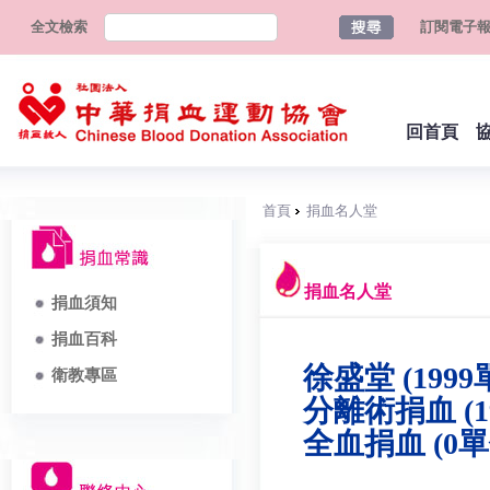
全文檢索
訂閱電子
回首頁
首頁
捐血名人堂
捐血名人堂
捐血須知
捐血百科
徐盛堂 (1999
衛教專區
分離術捐血 (1
全血捐血 (0單