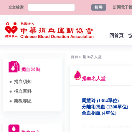
全文檢索
訂閱電子
回首頁
首頁
捐血名人堂
捐血名人堂
捐血須知
捐血百科
周慧玲 (1304單位)
衛教專區
分離術捐血 (1300單位)
全血捐血 (4單位)