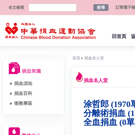
全文檢索
訂閱電子
回首頁
首頁
捐血名人堂
捐血名人堂
捐血須知
捐血百科
涂哲郎 (1970
衛教專區
分離術捐血 (1
全血捐血 (0單