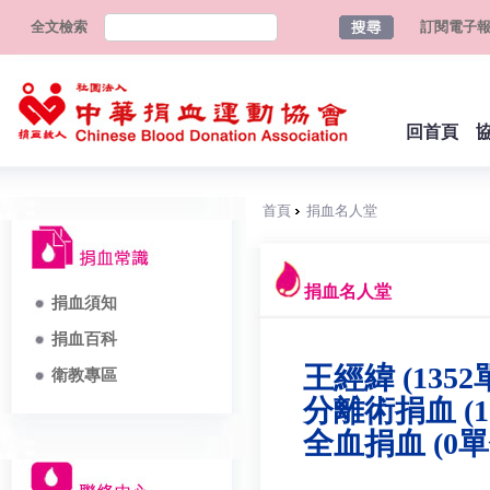
全文檢索
訂閱電子
回首頁
首頁
捐血名人堂
捐血名人堂
捐血須知
捐血百科
王經緯 (1352
衛教專區
分離術捐血 (1
全血捐血 (0單