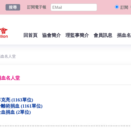
訂閱電子報
訂閱
回首頁
協會簡介
理監事簡介
會員訊息
捐血名
捐血名人堂
捐血名人堂
克亮 (1163單位)
離術捐血 (1161單位)
血捐血 (2單位)