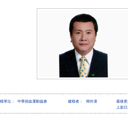
檔單位：
中華捐血運動協會
建檔者：
簡吟潔
最後更
上架日