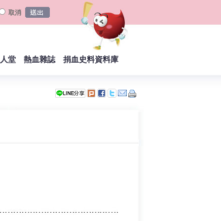
取消
人堂
熱血雜誌
捐血史料資料庫