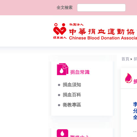
全文檢索
首頁
捐血須知
捐血百科
李
衛教專區
分
全