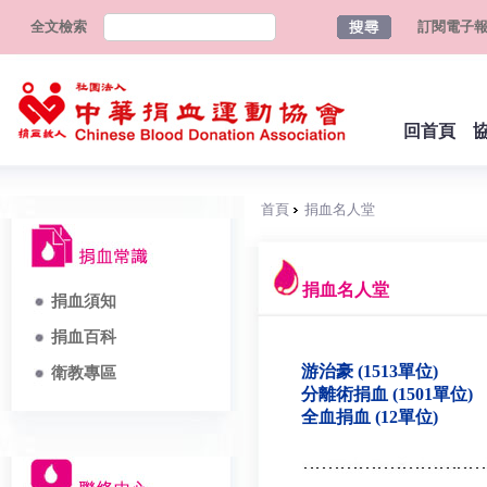
全文檢索
訂閱電子
回首頁
首頁
捐血名人堂
捐血名人堂
捐血須知
捐血百科
游治豪 (1513單位)
衛教專區
分離術捐血 (1501單位)
全血捐血 (12單位)