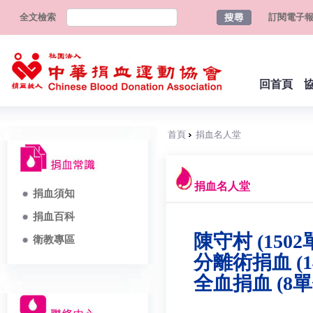
全文檢索
訂閱電子
回首頁
首頁
捐血名人堂
捐血名人堂
捐血須知
捐血百科
陳守村 (1502
衛教專區
分離術捐血 (1
全血捐血 (8單