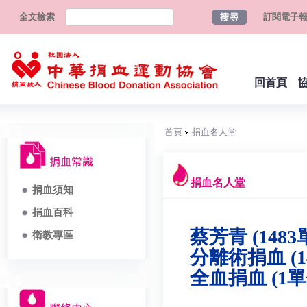
全文檢索
訂閱電子
回首頁
首頁
捐血名人堂
捐血名人堂
捐血須知
捐血百科
蔡芳青 (1483
衛教專區
分離術捐血 (1
全血捐血 (1單