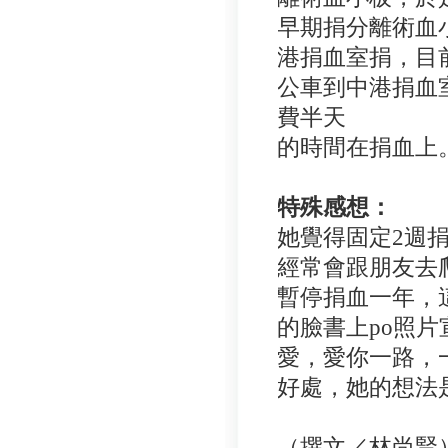
早期捐分離術血
港捐血室捐，目
公車到中港捐血
費半天
的時間在捐血上
特殊感想：
她覺得固定
2週
經常會跟朋友去
暫停捐血一年，
的臉書上
po照
愛，愛你一路，
好處，她的想法
（撰文／林尚賢