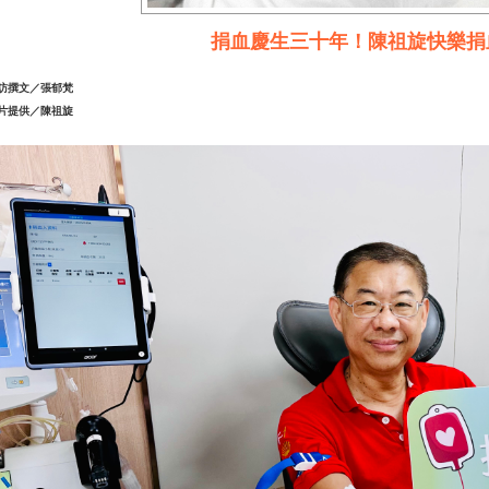
捐血慶生三十年！陳祖旋快樂捐
訪撰文／張郁梵
片提供／陳祖旋