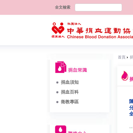
全文檢索
首頁
捐血須知
捐血百科
陳
衛教專區
分
全