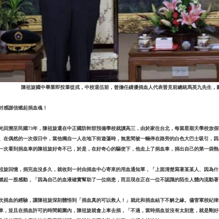
陳祖旋國中畢業即投筆從戎，中校退伍前，曾擔任績優捐血人代表晉見前總統馬英九先生，
封感謝信燃起捐血魂！
光回溯至民國73年，陳祖旋還在中正國防幹部預備學校就讀高三，由於家住台北，每當星期天學校放
。在偶然的一次假日中，當他獨自一人在地下街遊蕩時，無意間被一輛停在路旁的白色大巴士吸引，因
一次看到捐血車的陳祖旋好奇不已，於是，在好奇心的驅使下，他走上了捐血車，捐出自己的第一袋熱
祖旋回憶，捐完血沒多久，就收到一封由捐血中心寄來的用血通知單，「上面清楚寫著某某人、因為什
燃起一股感動，「因為自己的血液確實幫助了一位病患，而且現在正在一位不認識的陌生人體內流動著
次捐血的經驗，讓陳祖旋深刻體悟到「捐血真的可以救人！」就此和捐血結下不解之緣。儘管軍校紀律
車，並且在捐血許可的時間範圍內，陳祖旋就會上車去捐，「不過，當時捐血並沒有太刻意，就是剛好