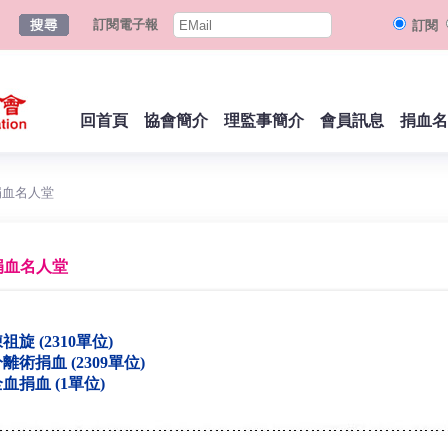
訂閱電子報
訂閱
回首頁
協會簡介
理監事簡介
會員訊息
捐血名
捐血名人堂
捐血名人堂
祖旋 (2310單位)
離術捐血 (2309單位)
血捐血 (1單位)