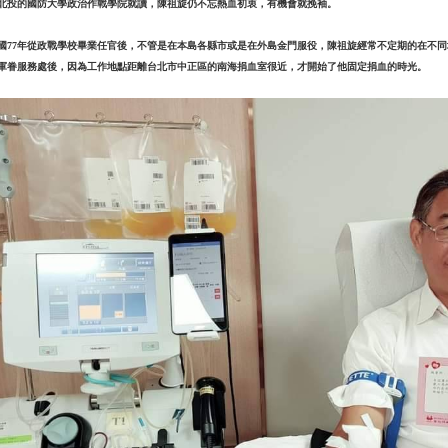
北投的國防大學政治作戰學院就讀，陳祖旋仍不忘熱血初衷，有機會就挽袖。
國77年從政戰學校畢業任官後，不管是在本島各縣市或是在外島金門服役，陳祖旋經常不定期的在不同
軍眷服務處後，因為工作地點距離台北市中正區的南海捐血室很近，才開始了他固定捐血的時光。