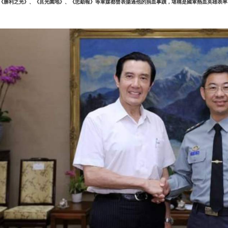
《勝利之光》、《莒光園地》、《忠勤報》等軍媒都曾表揚過他的捐血事蹟，堪稱是國軍熱血英雄表率