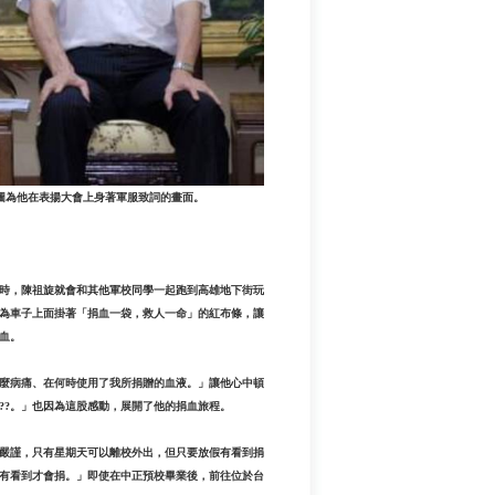
圖為他在表揚大會上身著軍服致詞的畫面。
假時，陳祖旋就會和其他軍校同學一起跑到高雄地下街玩
為車子上面掛著「捐血一袋，救人一命」的紅布條，讓
血。
麼病痛、在何時使用了我所捐贈的血液。」讓他心中頓
??。」也因為這股感動，展開了他的捐血旅程。
嚴謹，只有星期天可以離校外出，但只要放假有看到捐
有看到才會捐。」即使在中正預校畢業後，前往位於台