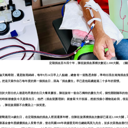
定期捐血至今四十年，陳祖旋捐血累積次數近2,100大關。（
論天氣晴朗，還是陰雨綿綿，每年9月24日早上八點鐘，總會有一道熟悉身影，準時出現在南海捐血
，把這天當作自己每年度的第一個捐血日，因為「捐血慶生」早已是他延續超過二十多年的習慣。
別於大部分的人都是吃昂貴的生日大餐來慶祝，陳祖旋有一套自己獨特的慶生方式，個性開朗隨和的他
的時候都會說今天是我生日，他們（捐血室護理師）就會寫卡片祝福，然後找個小禮物送給我，很
」，陳祖旋眉眼不自覺染上一抹笑意。
管剛過完58歲生日，在定期挽袖的捐血人裡面還算年輕，但陳祖旋累積捐血次數卻已逼近2,100大關
液基金會年度績優捐血人長青代表，曾在民國100年表揚晉見時任總統馬英九先生，並多次因熱血善