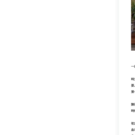
一
時
耍
第
陳
時
初
血