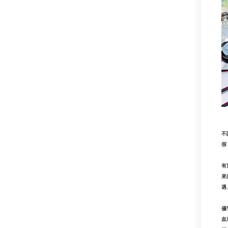
不
假
有
來
遇
儘
血