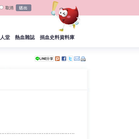
取消
人堂
熱血雜誌
捐血史料資料庫