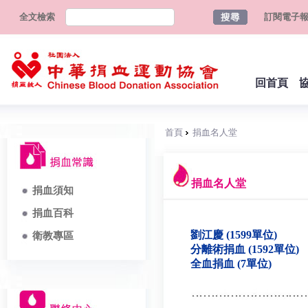
全文檢索
訂閱電子
回首頁
首頁
捐血名人堂
捐血名人堂
捐血須知
捐血百科
劉江慶 (1599單位)
衛教專區
分離術捐血 (1592單位)
全血捐血 (7單位)