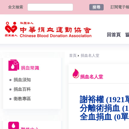
全文檢索
訂閱電子
回首頁
首頁
捐血名人堂
捐血名人堂
捐血須知
捐血百科
謝裕權 (1921
衛教專區
分離術捐血 (1
全血捐血 (0單