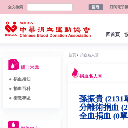
全文檢索
訂閱電子
回首頁
首頁
捐血名人堂
捐血名人堂
捐血須知
捐血百科
孫振貴 (2131
衛教專區
分離術捐血 (2
全血捐血 (0單