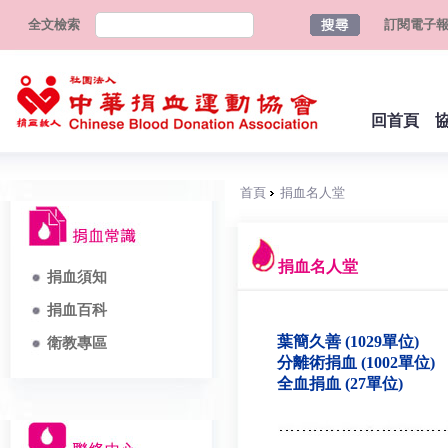
全文檢索
訂閱電子
回首頁
首頁
捐血名人堂
捐血名人堂
捐血須知
捐血百科
葉簡久善 (1029單位)
衛教專區
分離術捐血 (1002單位)
全血捐血 (27單位)