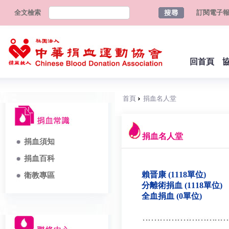
全文檢索
訂閱電子
回首頁
首頁
捐血名人堂
捐血名人堂
捐血須知
捐血百科
賴晋康 (1118單位)
衛教專區
分離術捐血 (1118單位)
全血捐血 (0單位)