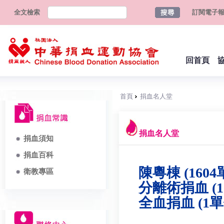
全文檢索
訂閱電子
回首頁
首頁
捐血名人堂
捐血名人堂
捐血須知
捐血百科
陳粵棟 (1604
衛教專區
分離術捐血 (1
全血捐血 (1單