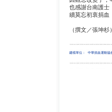
也感謝台南護士
續莫忘初衷捐血
（撰文／張坤杉
建檔單位：
中華捐血運動協