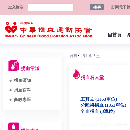
全文檢索
訂閱電子
回首頁
首頁
捐血名人堂
捐血名人堂
捐血須知
捐血百科
王其立 (1353單位)
衛教專區
分離術捐血 (1353單位)
全血捐血 (0單位)