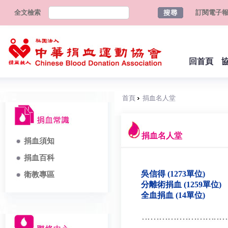
全文檢索
訂閱電子
回首頁
首頁
捐血名人堂
捐血名人堂
捐血須知
捐血百科
吳信得 (1273單位)
衛教專區
分離術捐血 (1259單位)
全血捐血 (14單位)