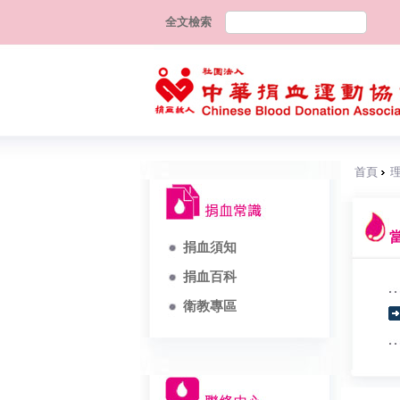
全文檢索
首頁
捐血須知
捐血百科
衛教專區