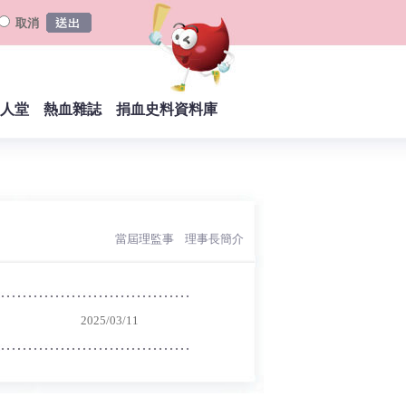
取消
人堂
熱血雜誌
捐血史料資料庫
當屆理監事
理事長簡介
︱
2025/03/11