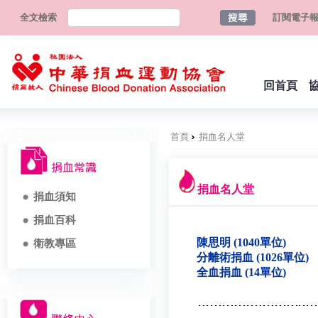
全文檢索
訂閱電子
回首頁
首頁
捐血名人堂
捐血名人堂
捐血須知
捐血百科
陳思明 (1040單位)
衛教專區
分離術捐血 (1026單位)
全血捐血 (14單位)