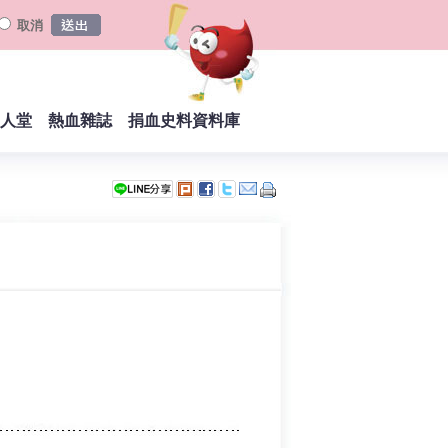
取消
人堂
熱血雜誌
捐血史料資料庫