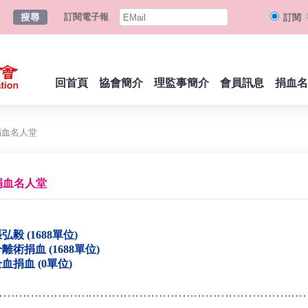
訂閱電子報
訂閱
回首頁
協會簡介
理監事簡介
會員訊息
捐血名
捐血名人堂
捐血名人堂
弘毅 (1688單位)
離術捐血 (1688單位)
血捐血 (0單位)