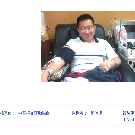
檔單位：
中華捐血運動協會
建檔者：
簡吟潔
最後更
上架日