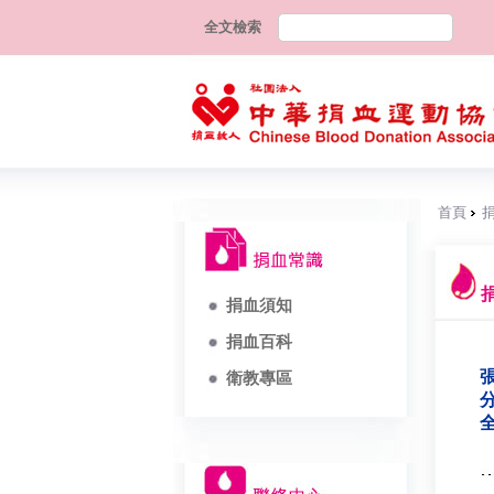
全文檢索
首頁
捐血須知
捐血百科
張
衛教專區
分
全