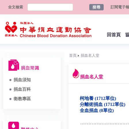
全文檢索
訂閱電子
回首頁
首頁
捐血名人堂
捐血名人堂
捐血須知
捐血百科
柯地養 (1712單位)
衛教專區
分離術捐血 (1712單位)
全血捐血 (0單位)