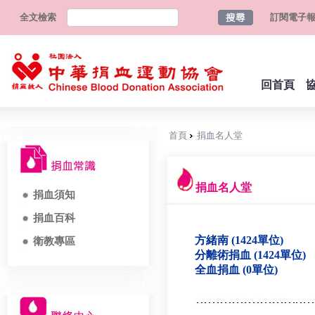
全文檢索
訂閱電子
回首頁
首頁
捐血名人堂
捐血名人堂
捐血須知
捐血百科
方緒南 (1424單位)
衛教專區
分離術捐血 (1424單位)
全血捐血 (0單位)