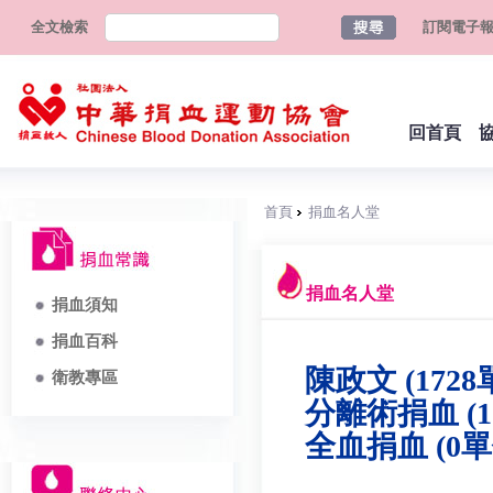
全文檢索
訂閱電子
回首頁
首頁
捐血名人堂
捐血名人堂
捐血須知
捐血百科
陳政文 (1728
衛教專區
分離術捐血 (1
全血捐血 (0單