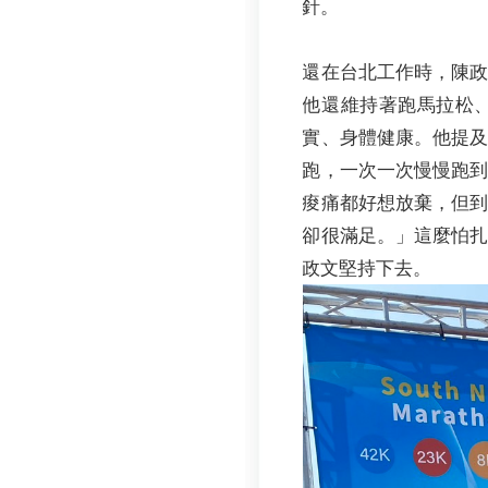
針。
還在台北工作時，陳
他還維持著跑馬拉松
實、身體健康。他提
跑，一次一次慢慢跑
痠痛都好想放棄，但
卻很滿足。」這麼怕
政文堅持下去。