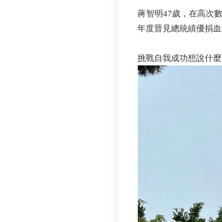
蔣智明47歲，在高次數
年度晉見總統績優捐血
挑戰自我成功想說什麼