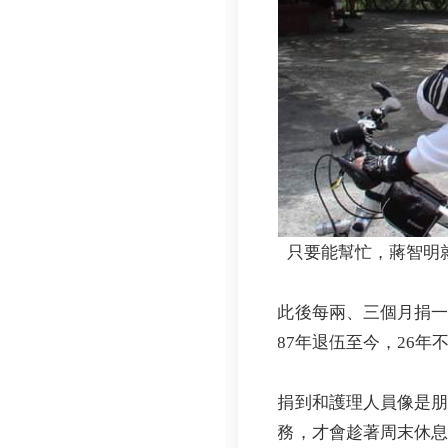
只要能幫忙，蔣智明
此後每兩、三個月捐
87年退伍至今，26年
捐到和護理人員像是
務，才會趁著周末休