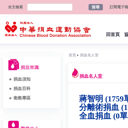
全文檢索
訂閱電子
回首頁
首頁
捐血名人堂
捐血名人堂
捐血須知
捐血百科
蔣智明 (1759
衛教專區
分離術捐血 (1
全血捐血 (0單