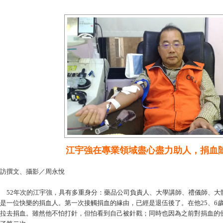
江宇強在專業領域盡心盡力助人，捐血
訪撰文、攝影／周永悅
2年次的江宇強，具有多重身分：藥品公司負責人、大學講師、禮儀師、大
是一位快樂的捐血人。第一次接觸捐血的緣由，已經是退伍後了。在他25、6
拉去捐血。雖然他不怕打針，但怕看到自己被針戳；同時也因為之前對捐血的