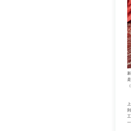
新
是
（
上
則
工
一