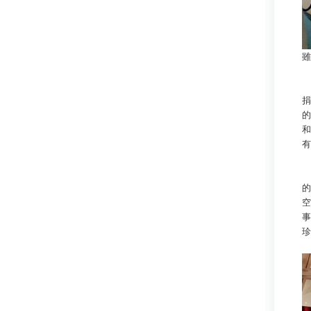
雖
在
捐
的
和
有
的
空
事
珍