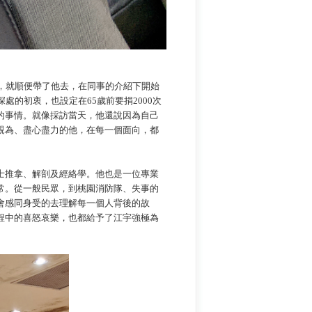
。
，就順便帶了他去，在同事的介紹下開始
處的初衷，也設定在65歲前要捐2000次
的事情。就像採訪當天，他還說因為自己
親為、盡心盡力的他，在每一個面向，都
推拿、解剖及經絡學。他也是一位專業
常。從一般民眾，到桃園消防隊、失事的
會感同身受的去理解每一個人背後的故
程中的喜怒哀樂，也都給予了江宇強極為