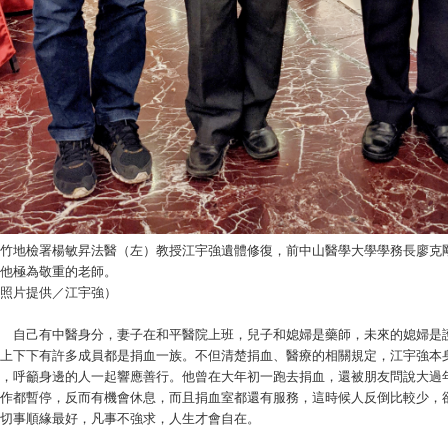
竹地檢署楊敏昇法醫（左）教授江宇強遺體修復，前中山醫學大學學務長廖克
他極為敬重的老師。
照片提供／江宇強）
自己有中醫身分，妻子在和平醫院上班，兒子和媳婦是藥師，未來的媳婦是護
上下下有許多成員都是捐血一族。不但清楚捐血、醫療的相關規定，江宇強本
，呼籲身邊的人一起響應善行。他曾在大年初一跑去捐血，還被朋友問說大過
作都暫停，反而有機會休息，而且捐血室都還有服務，這時候人反倒比較少，
切事順緣最好，凡事不強求，人生才會自在。