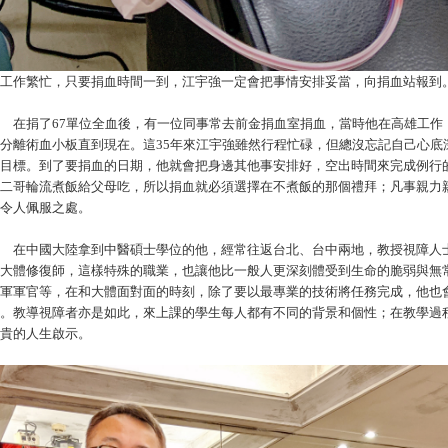
工作繁忙，只要捐血時間一到，江宇強一定會把事情安排妥當，向捐血站報到
捐了67單位全血後，有一位同事常去前金捐血室捐血，當時他在高雄工作
分離術血小板直到現在。這35年來江宇強雖然行程忙碌，但總沒忘記自己心底深
目標。到了要捐血的日期，他就會把身邊其他事安排好，空出時間來完成例行
二哥輪流煮飯給父母吃，所以捐血就必須選擇在不煮飯的那個禮拜；凡事親力
令人佩服之處。
在中國大陸拿到中醫碩士學位的他，經常往返台北、台中兩地，教授視障人士
大體修復師，這樣特殊的職業，也讓他比一般人更深刻體受到生命的脆弱與無
軍軍官等，在和大體面對面的時刻，除了要以最專業的技術將任務完成，他也
。教導視障者亦是如此，來上課的學生每人都有不同的背景和個性；在教學過
貴的人生啟示。