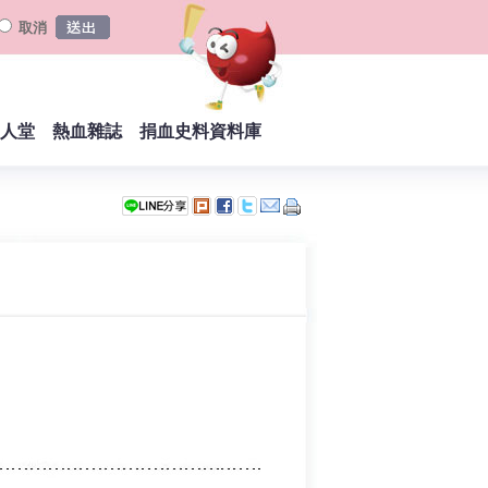
取消
人堂
熱血雜誌
捐血史料資料庫