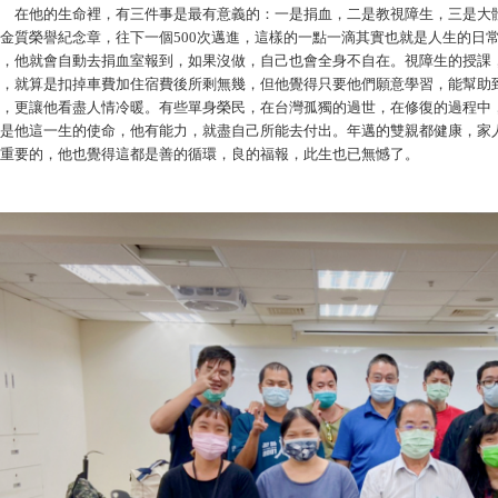
他的生命裡，有三件事是最有意義的：一是捐血，二是教視障生，三是大體修
金質榮譽紀念章，往下一個500次邁進，這樣的一點一滴其實也就是人生的日
，他就會自動去捐血室報到，如果沒做，自己也會全身不自在。視障生的授課
，就算是扣掉車費加住宿費後所剩無幾，但他覺得只要他們願意學習，能幫助
，更讓他看盡人情冷暖。有些單身榮民，在台灣孤獨的過世，在修復的過程中
是他這一生的使命，他有能力，就盡自己所能去付出。年邁的雙親都健康，家
重要的，他也覺得這都是善的循環，良的福報，此生也已無憾了。