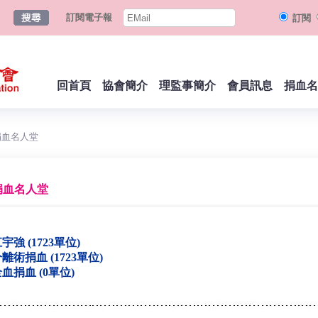
訂閱電子報
訂閱
回首頁
協會簡介
理監事簡介
會員訊息
捐血名
捐血名人堂
捐血名人堂
宇強 (1723單位)
離術捐血 (1723單位)
血捐血 (0單位)