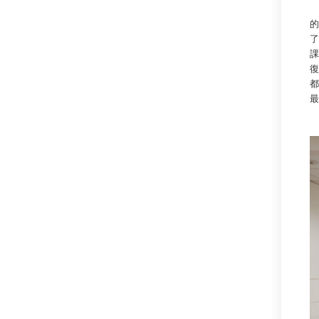
在
的
了
課
復
都
最