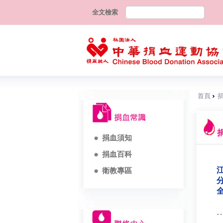
全文檢索
首頁
捐血須知
捐血百科
江
衛教專區
分
全