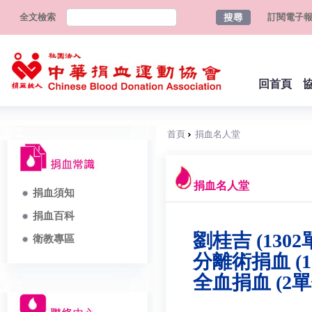
全文檢索
訂閱電子
回首頁
首頁
捐血名人堂
捐血名人堂
捐血須知
捐血百科
劉桂吉 (1302
衛教專區
分離術捐血 (1
全血捐血 (2單