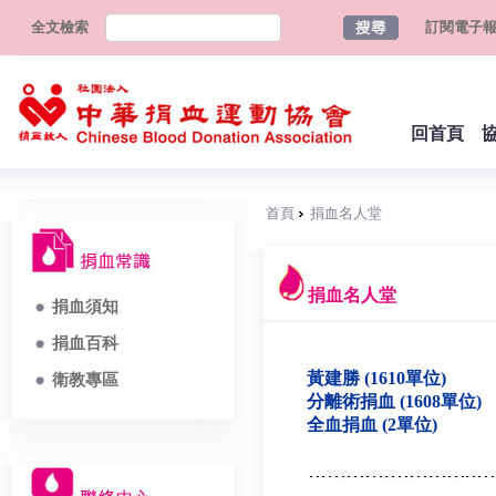
全文檢索
訂閱電子
回首頁
首頁
捐血名人堂
捐血名人堂
捐血須知
捐血百科
黃建勝 (1610單位)
衛教專區
分離術捐血 (1608單位)
全血捐血 (2單位)