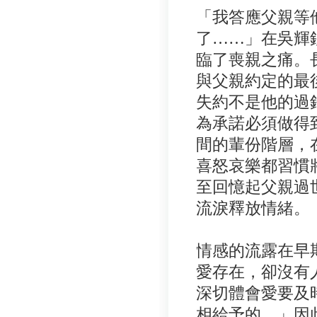
「我答應父親等
了……」在吳輝
臨了喪親之痛。
與父親約定的最
失約不是他的過
為承諾必須做得
間的輩份階層，
喜怒哀樂都習慣
至回憶起父親過
流淚釋放情緒。
情感的流露在早
愛存在，卻沒有
深切體會愛要及
相給予的。」因