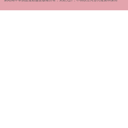
網站為中華捐血運動協會版權所有，未經允許，不得以任何形式複製和採用