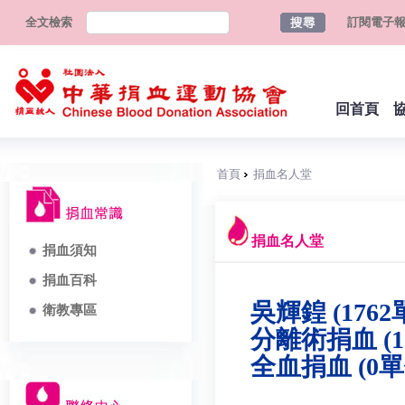
全文檢索
訂閱電子
回首頁
首頁
捐血名人堂
捐血名人堂
捐血須知
捐血百科
吳輝鍠 (1762
衛教專區
分離術捐血 (1
全血捐血 (0單