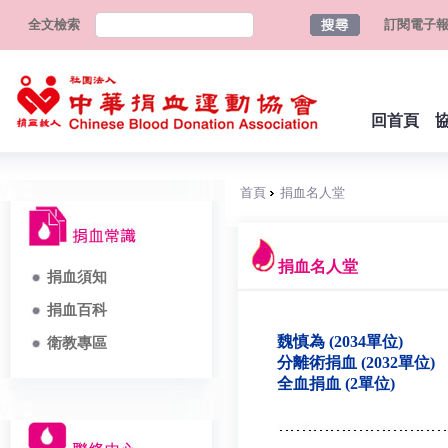
全文檢索
訂閱電子
回首頁
首頁
捐血名人堂
捐血名人堂
捐血須知
捐血百科
魏慎為 (2034單位)
衛教專區
分離術捐血 (2032單位)
全血捐血 (2單位)