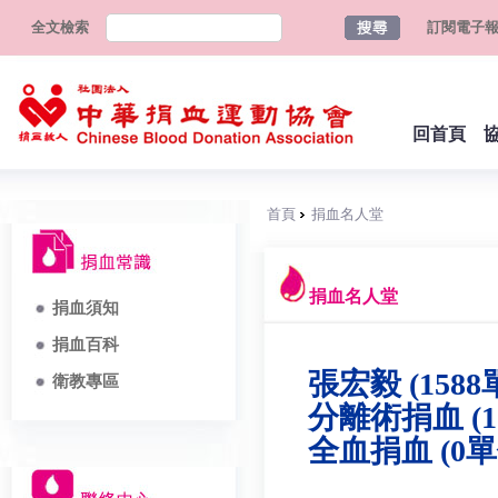
全文檢索
訂閱電子
回首頁
首頁
捐血名人堂
捐血名人堂
捐血須知
捐血百科
張宏毅 (1588
衛教專區
分離術捐血 (1
全血捐血 (0單